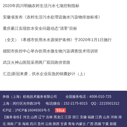
2020年四川明确农村生活污水七项控制指标
安徽省发布《农村生活污水处理设施水污染物排放标准》
重庆綦江实现饮水安全问题动态“清零”目标
（全文）《孝感市饮用水水源保护条例》于2020年1月1日施行
德阳市疾控中心举办饮用水微生物污染调查技术培训班
武汉火神山医院采用两厂双回路供管路
汇总|新冠来袭，供水企业应急的锦囊妙计（上）
奔烁（上海）机电技术服务有限公司 全国服务电话：4006-010-725
上海：闵行区光华路18号 电话|微信：152-2175-9315 QQ：2215501312
ICP证：
沪ICP备16049303号-5
51La
【服务省份】河北 山西 辽宁 吉林 黑龙江 江苏 浙江 安徽 福建 江西 山东 河南 湖
北 湖南 广东 海南 四川 贵州 云南 陕西 甘肃 青海 内蒙古 广西 西藏 宁夏 新疆