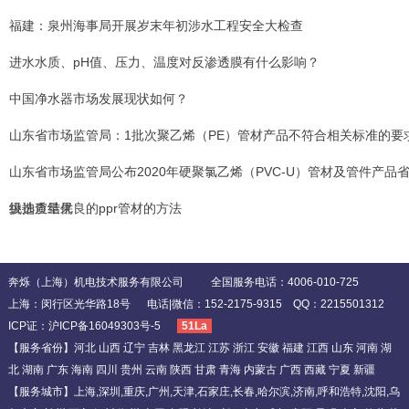
福建：泉州海事局开展岁末年初涉水工程安全大检查
进水水质、pH值、压力、温度对反渗透膜有什么影响？
中国净水器市场发展现状如何？
山东省市场监管局：1批次聚乙烯（PE）管材产品不符合相关标准的要
山东省市场监管局公布2020年硬聚氯乙烯（PVC-U）管材及管件产品
级抽查结果
挑选质量优良的ppr管材的方法
奔烁（上海）机电技术服务有限公司 全国服务电话：4006-010-725
上海：闵行区光华路18号 电话|微信：152-2175-9315 QQ：2215501312
ICP证：
沪ICP备16049303号-5
51La
【服务省份】河北 山西 辽宁 吉林 黑龙江 江苏 浙江 安徽 福建 江西 山东 河南 湖
北 湖南 广东 海南 四川 贵州 云南 陕西 甘肃 青海 内蒙古 广西 西藏 宁夏 新疆
【服务城市】上海,深圳,重庆,广州,天津,石家庄,长春,哈尔滨,济南,呼和浩特,沈阳,乌